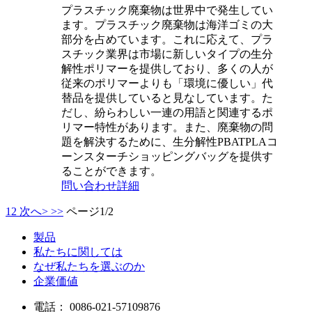
プラスチック廃棄物は世界中で発生してい
ます。プラスチック廃棄物は海洋ゴミの大
部分を占めています。これに応えて、プラ
スチック業界は市場に新しいタイプの生分
解性ポリマーを提供しており、多くの人が
従来のポリマーよりも「環境に優しい」代
替品を提供していると見なしています。た
だし、紛らわしい一連の用語と関連するポ
リマー特性があります。また、廃棄物の問
題を解決するために、生分解性PBATPLAコ
ーンスターチショッピングバッグを提供す
ることができます。
問い合わせ
詳細
1
2
次へ>
>>
ページ1/2
製品
私たちに関しては
なぜ私たちを選ぶのか
企業価値
電話：
0086-021-57109876