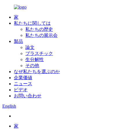
家
私たちに関しては
私たちの歴史
私たちの展示会
製品
論文
プラスチック
生分解性
その他
なぜ私たちを選ぶのか
企業価値
ニュース
ビデオ
お問い合わせ
English
家