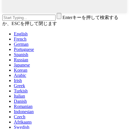
Enterキーを押して検索する
か、ESCを押して閉じます
English
French
German
Portuguese
Spanish
Russian
Japanese
Korean
Arabic
Irish
Greek
Turkish
Italian
Danish
Romanian
Indonesian
Czech
Afrikaans
Swedish